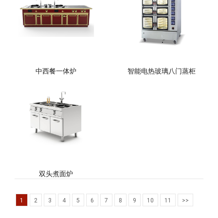
中西餐一体炉
智能电热玻璃八门蒸柜
双头煮面炉
1
2
3
4
5
6
7
8
9
10
11
>>