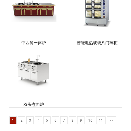
中西餐一体炉
智能电热玻璃八门蒸柜
双头煮面炉
1
2
3
4
5
6
7
8
9
10
11
>>